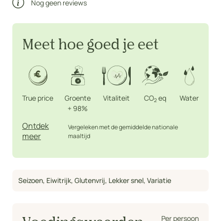
Nog geen reviews
Meet hoe goed je eet
True price
Groente
Vitaliteit
CO
eq
Water
2
+
98%
Ontdek
Vergeleken met de gemiddelde nationale
meer
maaltijd
Seizoen
,
Eiwitrijk
,
Glutenvrij
,
Lekker snel
,
Variatie
Per persoon