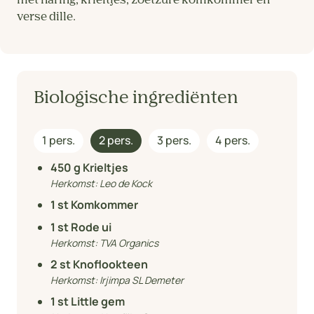
met haring, krieltjes, zoetzure komkommer en
verse dille.
Biologische ingrediënten
1 pers.
2 pers.
3 pers.
4 pers.
450
g Krieltjes
Herkomst:
Leo de Kock
1
st Komkommer
1
st Rode ui
Herkomst:
TVA Organics
2
st Knoflookteen
Herkomst:
Irjimpa SL Demeter
1
st Little gem