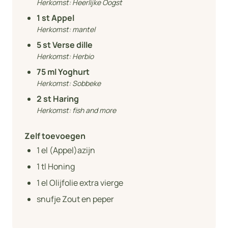
Herkomst:
Heerlijke Oogst
1
st Appel
Herkomst:
mantel
5
st Verse dille
Herkomst:
Herbio
75
ml Yoghurt
Herkomst:
Sobbeke
2
st Haring
Herkomst:
fish and more
Zelf toevoegen
1
el (Appel)azijn
1
tl Honing
1
el Olijfolie extra vierge
snufje Zout en peper