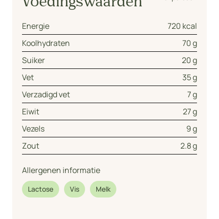
Voedingswaarden
Energie
720 kcal
Koolhydraten
70 g
Suiker
20 g
Vet
35 g
Verzadigd vet
7 g
Eiwit
27 g
Vezels
9 g
Zout
2.8 g
Allergenen informatie
Lactose
Vis
Melk