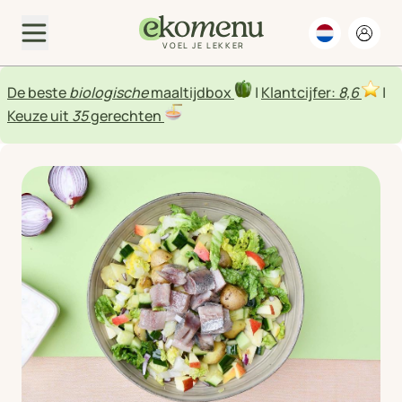
VOEL JE LEKKER
De beste
biologische
maaltijdbox
|
Klantcijfer:
8,6
|
Keuze uit
35
gerechten