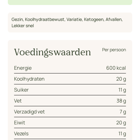
Gezin
,
Koolhydraatbewust
,
Variatie
,
Ketogeen
,
Afvallen
,
Lekker snel
Per persoon
Voedingswaarden
Energie
600 kcal
Koolhydraten
20 g
Suiker
11 g
Vet
38 g
Verzadigd vet
7 g
Eiwit
20 g
Vezels
11 g