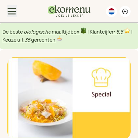
VOEL JE LEKKER
De beste
biologische
maaltijdbox
|
Klantcijfer:
8,6
|
Keuze uit
35
gerechten