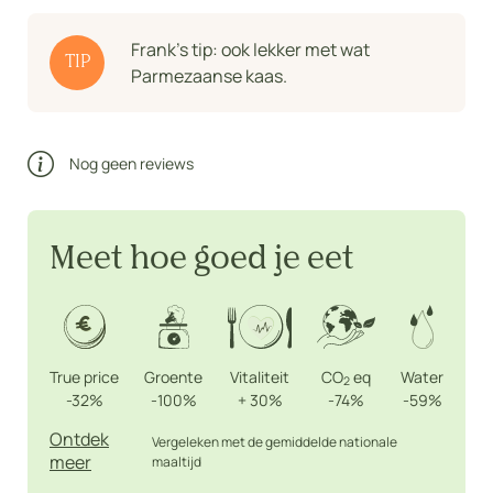
Frank's tip: ook lekker met wat
TIP
Parmezaanse kaas.
Nog geen reviews
Meet hoe goed je eet
True price
Groente
Vitaliteit
CO
eq
Water
2
-32%
-100%
+
30%
-74%
-59%
Ontdek
Vergeleken met de gemiddelde nationale
meer
maaltijd