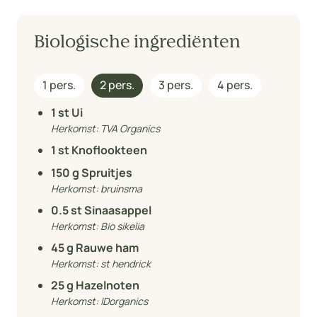
Biologische ingrediënten
1 pers.
2 pers.
3 pers.
4 pers.
1
st Ui
Herkomst:
TVA Organics
1
st Knoflookteen
150
g Spruitjes
Herkomst:
bruinsma
0.5
st Sinaasappel
Herkomst:
Bio sikelia
45
g Rauwe ham
Herkomst:
st hendrick
25
g Hazelnoten
Herkomst:
IDorganics