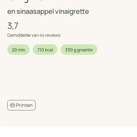
en sinaasappel vinaigrette
3,7
Gemiddelde van 44 reviews
20 min
710 kcal
330 g groente
Printen