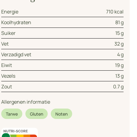
Energie
710 kcal
Koolhydraten
81 g
Suiker
15 g
Vet
32 g
Verzadigd vet
4 g
Eiwit
19 g
Vezels
13 g
Zout
0.7 g
Allergenen informatie
Tarwe
Gluten
Noten