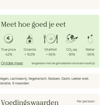
Meet hoe goed je eet
True price
Groente
Vitaliteit
CO
eq
Water
2
-42%
+
162%
+
56%
-81%
-56%
Ontdek meer
Vergeleken met de gemiddelde nationale maaltijd
Vegan
,
Lactosevrij
,
Vegetarisch
,
Seizoen
,
Gezin
,
Lekker snel
,
Variatie
,
9 maanden
Per persoon
Voedingswaarden