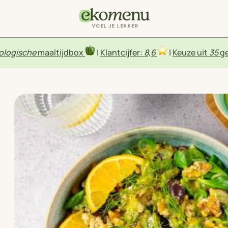
VOEL JE LEKKER
ologische
maaltijdbox
|
Klantcijfer:
8,6
|
Keuze uit
35
ge