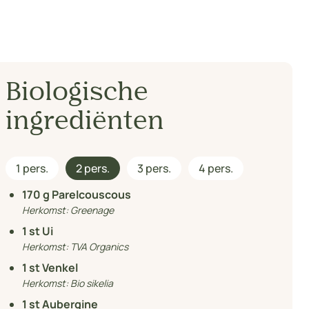
Biologische
ingrediënten
1 pers.
2 pers.
3 pers.
4 pers.
170
g Parelcouscous
Herkomst:
Greenage
1
st Ui
Herkomst:
TVA Organics
1
st Venkel
Herkomst:
Bio sikelia
1
st Aubergine