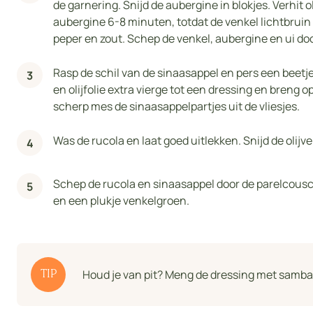
de garnering. Snijd de aubergine in blokjes. Verhit o
aubergine 6-8 minuten, totdat de venkel lichtbruin
peper en zout. Schep de venkel, aubergine en ui do
Rasp de schil van de sinaasappel en pers een beetj
en olijfolie extra vierge tot een dressing en breng 
scherp mes de sinaasappelpartjes uit de vliesjes.
Was de rucola en laat goed uitlekken. Snijd de olijve
Schep de rucola en sinaasappel door de parelcousc
en een plukje venkelgroen.
Houd je van pit? Meng de dressing met sambal 
TIP