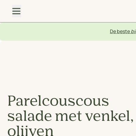
De beste
bi
Parelcouscous
salade met venkel,
olijven