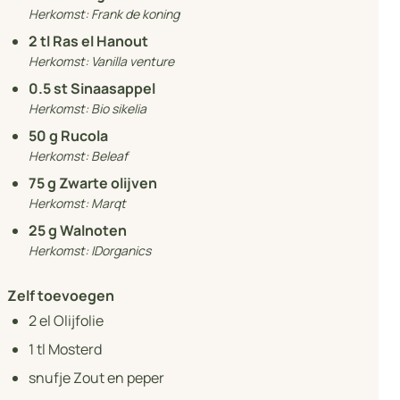
Herkomst:
Frank de koning
2
tl Ras el Hanout
Herkomst:
Vanilla venture
0.5
st Sinaasappel
Herkomst:
Bio sikelia
50
g Rucola
Herkomst:
Beleaf
75
g Zwarte olijven
Herkomst:
Marqt
25
g Walnoten
Herkomst:
IDorganics
Zelf toevoegen
2
el Olijfolie
1
tl Mosterd
snufje Zout en peper