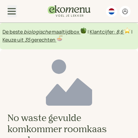
VOEL JE LEKKER
De beste
biologische
maaltijdbox
|
Klantcijfer:
8,6
|
Keuze uit
35
gerechten
No waste gevulde
komkommer roomkaas