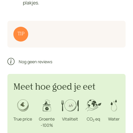
plakjes.
TIP
Nog geen reviews
Meet hoe goed je eet
True price
Groente
Vitaliteit
CO
eq
Water
2
-100%