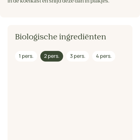
in de koelkast en snijd deze dan in plakjes.
Biologische ingrediënten
1 pers.
2 pers.
3 pers.
4 pers.