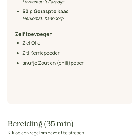
Herkomst:
't Paradijs
50
g Geraspte kaas
Herkomst:
Kaandorp
Zelf toevoegen
2
el Olie
2
tl Kerriepoeder
snufje Zout en (chili)peper
Bereiding (35 min)
Klik op een regel om deze af te strepen