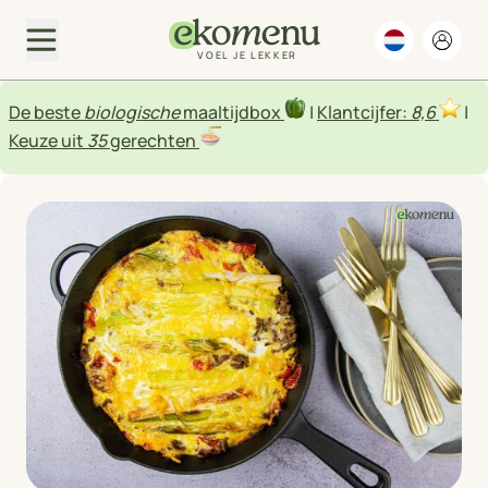
VOEL JE LEKKER
De beste
biologische
maaltijdbox
|
Klantcijfer:
8,6
|
Keuze uit
35
gerechten