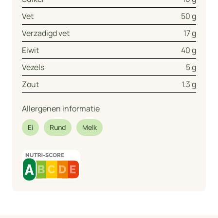
Vet
50 g
Verzadigd vet
17 g
Eiwit
40 g
Vezels
5 g
Zout
1.3 g
Allergenen informatie
Ei
Rund
Melk