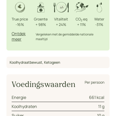
True price
Groente
Vitaliteit
CO
eq
Water
2
-16%
+
98%
+
24%
+
11%
-31%
Ontdek
Vergeleken met de gemiddelde nationale
meer
maaltijd
Koolhydraatbewust
,
Ketogeen
Per persoon
Voedingswaarden
Energie
661 kcal
Koolhydraten
11 g
Suiker
10 g