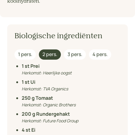
koolhydraten.
Biologische ingrediënten
1 pers.
2 pers.
3 pers.
4 pers.
1
st Prei
Herkomst:
Heerlijke oogst
1
st Ui
Herkomst:
TVA Organics
250
g Tomaat
Herkomst:
Organic Brothers
200
g Rundergehakt
Herkomst:
Future Food Group
4
st Ei