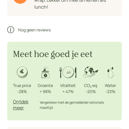
wrap. Lekker om mee te nemen als
lunch!
Nog geen reviews
Meet hoe goed je eet
True price
Groente
Vitaliteit
CO
eq
Water
2
-28%
+
98%
+
47%
-20%
-23%
Ontdek
Vergeleken met de gemiddelde nationale
meer
maaltijd