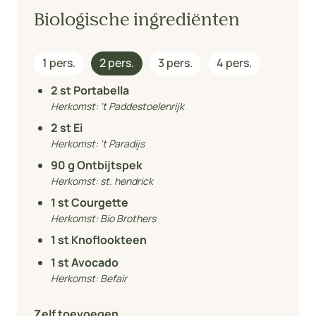
Biologische ingrediënten
1 pers.
2 pers.
3 pers.
4 pers.
2
st Portabella
Herkomst:
't Paddestoelenrijk
2
st Ei
Herkomst:
't Paradijs
90
g Ontbijtspek
Herkomst:
st. hendrick
1
st Courgette
Herkomst:
Bio Brothers
1
st Knoflookteen
1
st Avocado
Herkomst:
Befair
Zelf toevoegen