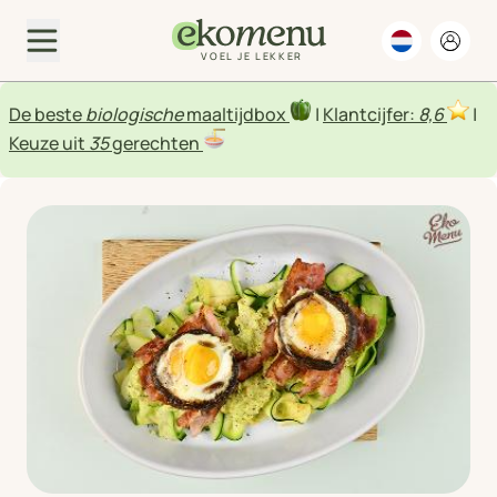
VOEL JE LEKKER
De beste
biologische
maaltijdbox
|
Klantcijfer:
8,6
|
Keuze uit
35
gerechten