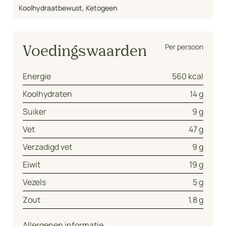
Koolhydraatbewust
,
Ketogeen
Per persoon
Voedingswaarden
Energie
560 kcal
Koolhydraten
14 g
Suiker
9 g
Vet
47 g
Verzadigd vet
9 g
Eiwit
19 g
Vezels
5 g
Zout
1.8 g
Allergenen informatie