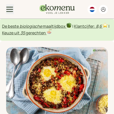
VOEL JE LEKKER
De beste
biologische
maaltijdbox
|
Klantcijfer:
8,6
|
Keuze uit
35
gerechten