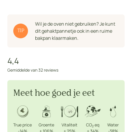
Wil je de oven niet gebruiken? Je kunt
dit gehaktpannetje ook in een ruime
TIP
bakpan klaarmaken.
4,4
Gemiddelde van 32 reviews
Meet hoe goed je eet
True price
Groente
Vitaliteit
CO
eq
Water
2
-14%
+
106%
+
25%
+
34%
-38%