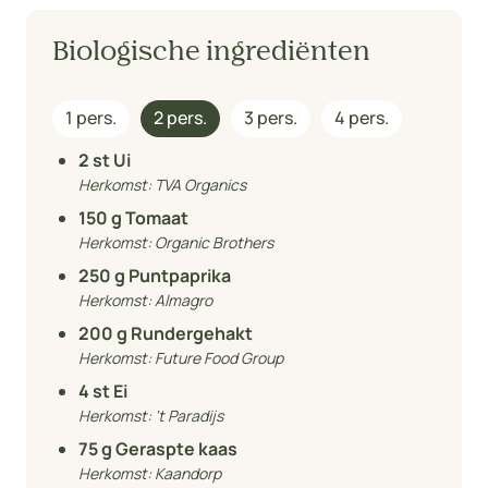
Biologische ingrediënten
1 pers.
2 pers.
3 pers.
4 pers.
2
st Ui
Herkomst:
TVA Organics
150
g Tomaat
Herkomst:
Organic Brothers
250
g Puntpaprika
Herkomst:
Almagro
200
g Rundergehakt
Herkomst:
Future Food Group
4
st Ei
Herkomst:
't Paradijs
75
g Geraspte kaas
Herkomst:
Kaandorp