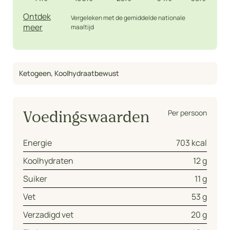
Ontdek
Vergeleken met de gemiddelde nationale
meer
maaltijd
Ketogeen
,
Koolhydraatbewust
Per persoon
Voedingswaarden
Energie
703 kcal
Koolhydraten
12 g
Suiker
11 g
Vet
53 g
Verzadigd vet
20 g