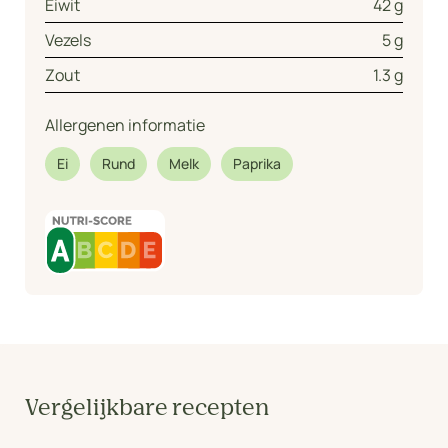
Eiwit
42 g
Vezels
5 g
Zout
1.3 g
Allergenen informatie
Ei
Rund
Melk
Paprika
Vergelijkbare recepten