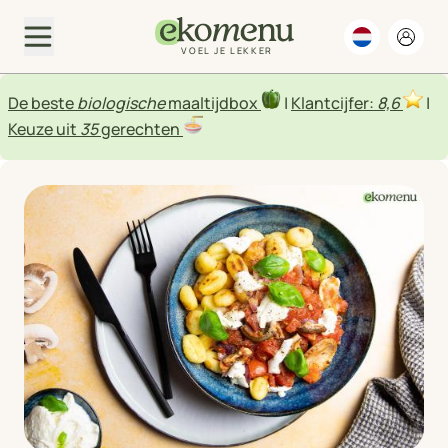
VOEL JE LEKKER
De beste
biologische
maaltijdbox
|
Klantcijfer:
8,6
|
Keuze uit
35
gerechten