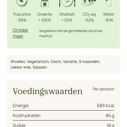
True price
Groente
Vitaliteit
CO
eq
Water
2
-39%
+
106%
+
55%
-52%
-81%
Ontdek
Vergeleken met de gemiddelde nationale
meer
maaltijd
Afvallen
,
Vegetarisch
,
Gezin
,
Variatie
,
9 maanden
,
Lekker snel
,
Seizoen
Per persoon
Voedingswaarden
Energie
683 kcal
Koolhydraten
84 g
Suiker
18 g