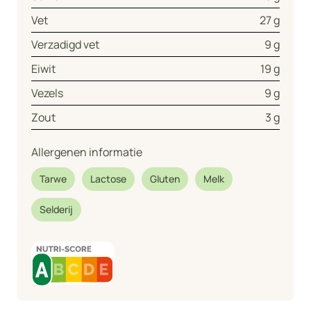
Vet
27 g
Verzadigd vet
9 g
Eiwit
19 g
Vezels
9 g
Zout
3 g
Allergenen informatie
Tarwe
Lactose
Gluten
Melk
Selderij