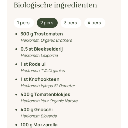
Biologische ingrediënten
1 pers.
2 pers.
3 pers.
4 pers.
300
g Trostomaten
Herkomst:
Organic Brothers
0.5
st Bleekselderij
Herkomst:
Lexportia
1
st Rode ui
Herkomst:
TVA Organics
1
st Knoflookteen
Herkomst:
Irjimpa SL Demeter
400
g Tomatenblokjes
Herkomst:
Your Organic Nature
400
g Gnocchi
Herkomst:
Bioverde
100
g Mozzarella