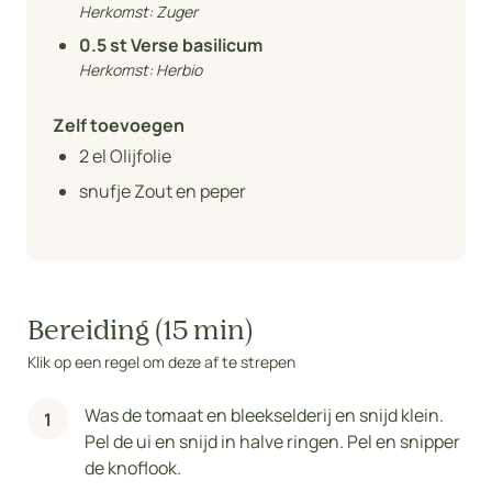
Herkomst:
Zuger
0.5
st Verse basilicum
Herkomst:
Herbio
Zelf toevoegen
2
el Olijfolie
snufje Zout en peper
Bereiding (15 min)
Klik op een regel om deze af te strepen
Was de tomaat en bleekselderij en snijd klein.
Pel de ui en snijd in halve ringen. Pel en snipper
de knoflook.