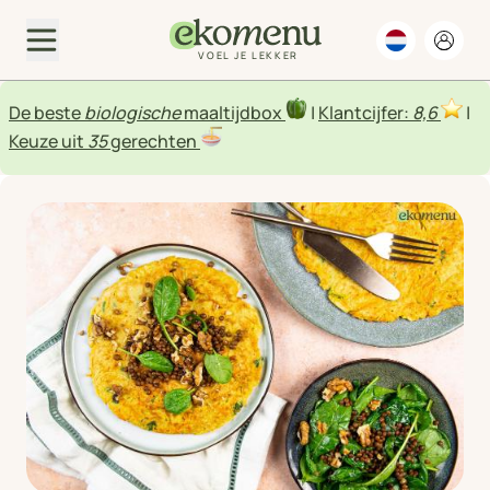
VOEL JE LEKKER
De beste
biologische
maaltijdbox
|
Klantcijfer:
8,6
|
Keuze uit
35
gerechten