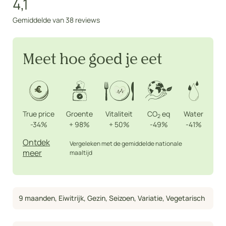
4,1
Gemiddelde van 38 reviews
Meet hoe goed je eet
True price
Groente
Vitaliteit
CO
eq
Water
2
-34%
+
98%
+
50%
-49%
-41%
Ontdek
Vergeleken met de gemiddelde nationale
meer
maaltijd
9 maanden
,
Eiwitrijk
,
Gezin
,
Seizoen
,
Variatie
,
Vegetarisch