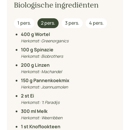
Biologische ingrediënten
1 pers.
2 pers.
3 pers.
4 pers.
400
g Wortel
Herkomst:
Greenorganics
100
g Spinazie
Herkomst:
Biobrothers
200
g Linzen
Herkomst:
Machandel
150
g Pannenkoekmix
Herkomst:
Joannusmolen
2
st Ei
Herkomst:
't Paradijs
300
ml Melk
Herkomst:
Weerribben
1
st Knoflookteen