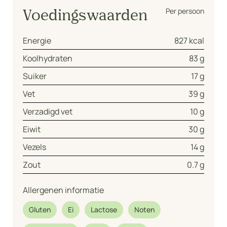
Per persoon
Voedingswaarden
Energie
827 kcal
Koolhydraten
83 g
Suiker
17 g
Vet
39 g
Verzadigd vet
10 g
Eiwit
30 g
Vezels
14 g
Zout
0.7 g
Allergenen informatie
Gluten
Ei
Lactose
Noten