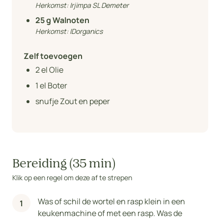
Herkomst:
Irjimpa SL Demeter
25
g Walnoten
Herkomst:
IDorganics
Zelf toevoegen
2
el Olie
1
el Boter
snufje Zout en peper
Bereiding (35 min)
Klik op een regel om deze af te strepen
Was of schil de wortel en rasp klein in een
keukenmachine of met een rasp. Was de