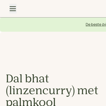
De beste
bi
Dal bhat
(linzencurry) met
palmkool