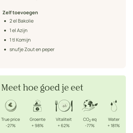
Zelf toevoegen
2
el Bakolie
1
el Azijn
1
tl Komijn
snufje Zout en peper
Meet hoe goed je eet
True price
Groente
Vitaliteit
CO
eq
Water
2
-27%
+
98%
+
62%
-77%
+
181%