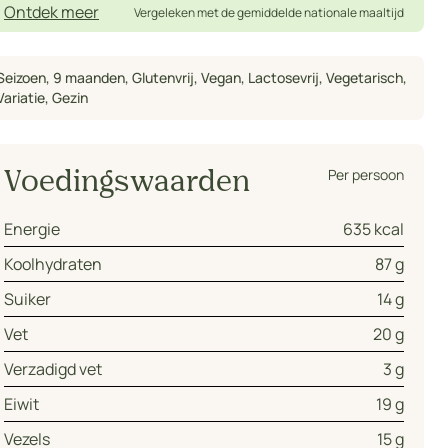
Ontdek meer
Vergeleken met de gemiddelde nationale maaltijd
Seizoen
,
9 maanden
,
Glutenvrij
,
Vegan
,
Lactosevrij
,
Vegetarisch
,
Variatie
,
Gezin
Per persoon
Voedingswaarden
Energie
635 kcal
Koolhydraten
87 g
Suiker
14 g
Vet
20 g
Verzadigd vet
3 g
Eiwit
19 g
Vezels
15 g