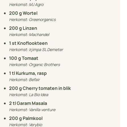
Herkomst:
MJ Agro
200
g Wortel
Herkomst:
Greenorganics
200
g Linzen
Herkomst:
Machandel
1
st Knoflookteen
Herkomst:
Irjimpa SL Demeter
100
g Tomaat
Herkomst:
Organic Brothers
1
tl Kurkuma, rasp
Herkomst:
Befair
200
g Cherry tomaten in blik
Herkomst:
La Bio Idea
2
tl Garam Masala
Herkomst:
Vanilla venture
200
g Palmkool
Herkomst:
Verybio