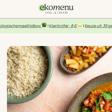
VOEL JE LEKKER
ologische
maaltijdbox
|
Klantcijfer:
8,6
|
Keuze uit
35
ge