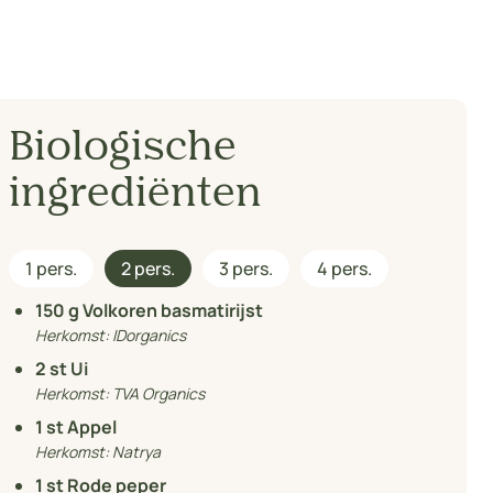
Biologische
ingrediënten
1 pers.
2 pers.
3 pers.
4 pers.
150
g Volkoren basmatirijst
Herkomst:
IDorganics
2
st Ui
Herkomst:
TVA Organics
1
st Appel
Herkomst:
Natrya
1
st Rode peper