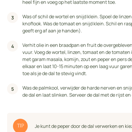
heel fijn en voeg op het laatste moment toe.
Was of schil de wortel en snijd klein. Spoel de linze
knoflook. Was de tomaat en snijd klein. Schil en r
geeft erg af aan je handen).
Verhit olie in een braadpan en fruit de overgeblev
vuur. Voeg de wortel, linzen, tomaat en de tomaten 
met garam masala, komijn, zout en peper en pers de
elkaar en laat 10-15 minuten op een laag vuur gare
toe als je de dal te stevig vindt.
Was de palmkool, verwijder de harde nerven en snijd
de dal en laat slinken. Serveer de dal met de rijst e
Je kunt de peper door de dal verwerken en ki
TIP