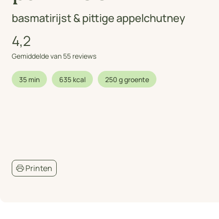
basmatirijst & pittige appelchutney
4,2
Gemiddelde van 55 reviews
35 min
635 kcal
250 g groente
Printen